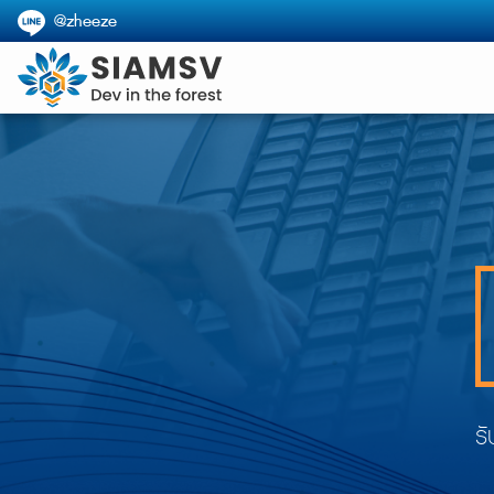
@zheeze
รั